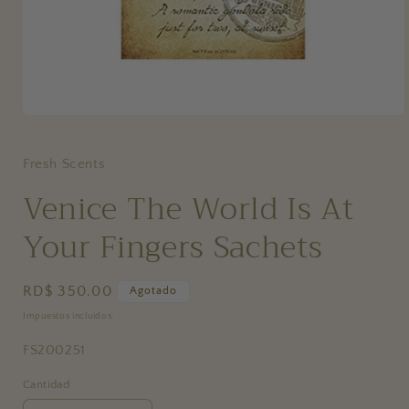
Abrir
elemento
multimedia
1
Fresh Scents
en
una
Venice The World Is At
ventana
modal
Your Fingers Sachets
Precio
RD$ 350.00
Agotado
habitual
Impuestos incluidos.
SKU:
FS200251
Cantidad