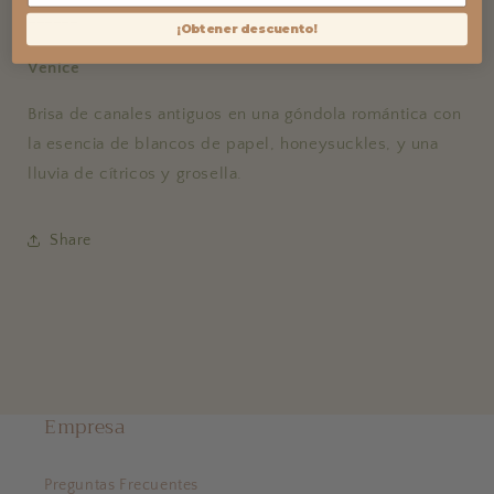
------
¡Obtener descuento!
Venice
Brisa de canales antiguos en una góndola romántica con
la esencia de blancos de papel, honeysuckles, y una
lluvia de cítricos y grosella.
Share
Empresa
Preguntas Frecuentes