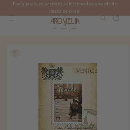
Ir
Envío gratis en sectores seleccionados a partir de
directamente
al contenido
RD$2,000.00
Carrito
Ir
directamente
a la
información
del producto