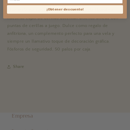
¡Obtener descuento!
El artículo de uso diario por excelencia de HomArts,
nuestras cajas de cerillas ostentan diseños únicos con
puntas de cerillas a juego. Dulce como regalo de
anfitriona, un complemento perfecto para una vela y
siempre un llamativo toque de decoración gráfica.
Fósforos de seguridad, 50 palos por caja.
Share
Empresa