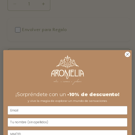
Reducir
Aumentar
cantidad
cantidad
para
para
Matches
Matches
Envolver para Regalo
-
-
Colette
Colette
Graphic
Graphic
-
-
Agotado
Gol
Gol
Notificarme
Agregar a mi lista de regalo
¡Sorpréndete con un
-10% de descuento!
y vive la magia de explorar un mundo de sensaciones
Fósforos
cumpleaños
------