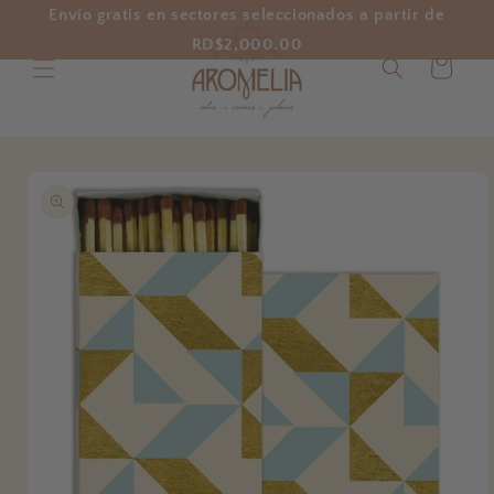
Ir
Envío gratis en sectores seleccionados a partir de
directamente
al contenido
RD$2,000.00
Carrito
Ir
directamente
a la
información
del producto