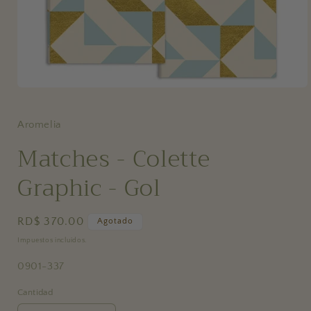
Abrir
elemento
multimedia
1
Aromelia
en
una
Matches - Colette
ventana
modal
Graphic - Gol
Precio
RD$ 370.00
Agotado
habitual
Impuestos incluidos.
SKU:
0901-337
Cantidad