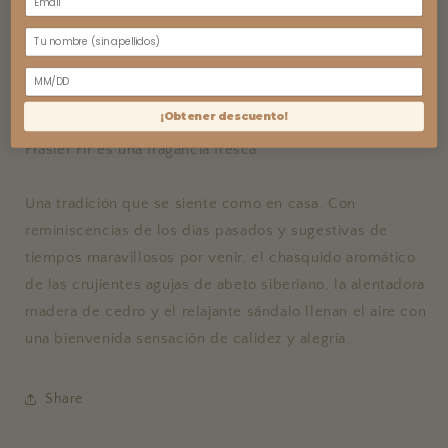
Frasier Fir con jabonera de cerámica de grano de madera
lo convierte en una experiencia fácil para regalar. Hidrata
y rejuvenece la piel con Frasier Fir.
cumpleaños
------
¡Obtener descuento!
Frasier Fir es una fragancia fresca
Una tradición que se siente como en casa. Con
reminiscencias de los días pasados y sugestivas de
tiempos maravillosos por venir, el chasquido aromático
de las crujientes agujas de abeto siberiano, la alentadora
madera de cedro y el relajante sándalo llenan el aire con
una bienvenida sensación de calidez y alegría.
Share