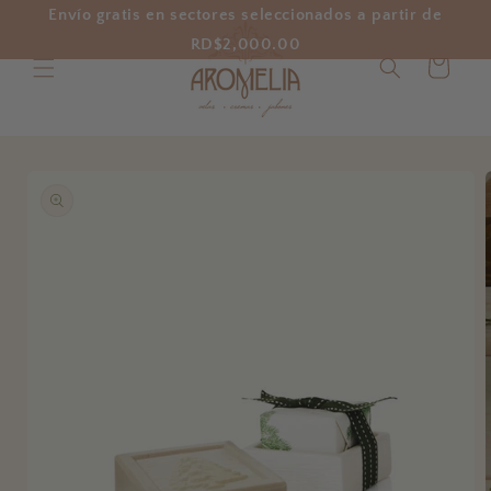
Ir
Envío gratis en sectores seleccionados a partir de
directamente
al contenido
RD$2,000.00
Carrito
Ir
directamente
a la
información
del producto