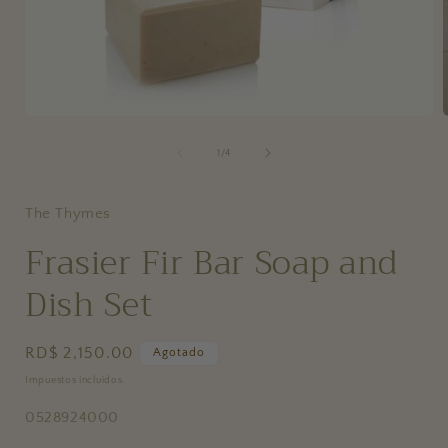
Abrir
A
elemento
multimedia
de
1
/
4
1
en
una
ventana
The Thymes
modal
Frasier Fir Bar Soap and
Dish Set
Precio
RD$ 2,150.00
Agotado
habitual
Impuestos incluidos.
SKU:
0528924000